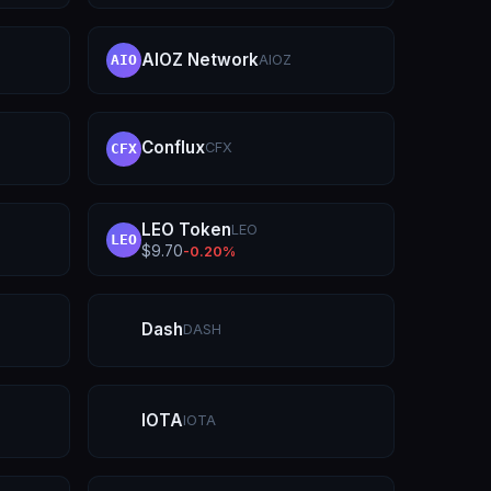
AIOZ Network
AIOZ
AIO
Conflux
CFX
CFX
LEO Token
LEO
LEO
$
9.70
-0.20
%
Dash
DASH
IOTA
IOTA