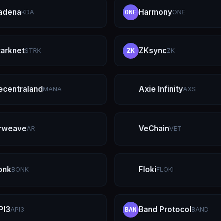
adena
Harmony
KDA
ONE
ONE
tarknet
ZKsync
STRK
ZK
ZK
ecentraland
Axie Infinity
MANA
AXS
rweave
VeChain
AR
VET
onk
Floki
BONK
FLOKI
PI3
Band Protocol
API3
BAND
BAN