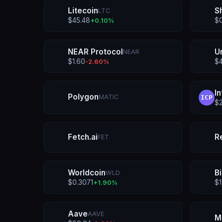
Litecoin
S
LTC
$
45.48
$
+
0.10
%
NEAR Protocol
U
NEAR
$
1.60
$
-2.60
%
I
Polygon
MATIC
ICP
$
Fetch.ai
R
FET
Worldcoin
B
WLD
$
0.3071
$
+
1.90
%
Aave
AAVE
M