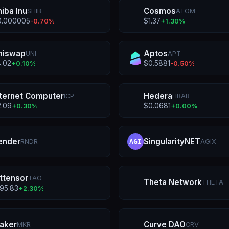
hiba Inu
Cosmos
SHIB
ATOM
0.000005
$
1.37
-0.70
%
+
1.30
%
niswap
Aptos
UNI
APT
4.02
$
0.5881
+
0.10
%
-0.50
%
nternet Computer
Hedera
ICP
HBAR
2.09
$
0.0681
+
0.30
%
+
0.00
%
ender
SingularityNET
RNDR
AGIX
AGI
ittensor
TAO
Theta Network
THETA
195.83
+
2.30
%
aker
Curve DAO
MKR
CRV