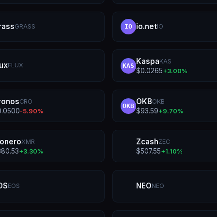
rass
io.net
GRASS
IO
IO
Kaspa
KAS
lux
FLUX
KAS
$
0.0265
+
3.00
%
ronos
OKB
CRO
OKB
OKB
0.0500
$
93.59
-5.90
%
+
9.70
%
onero
Zcash
XMR
ZEC
380.53
$
507.55
+
3.30
%
+
1.10
%
OS
NEO
EOS
NEO