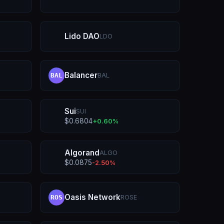
Lido DAO
LDO
Balancer
BAL
BAL
Sui
SUI
$
0.6804
+
0.60
%
Algorand
ALGO
$
0.0875
-2.50
%
Oasis Network
ROSE
ROS