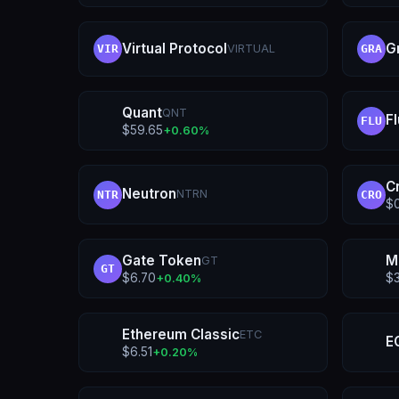
Virtual Protocol
G
VIRTUAL
VIR
GRA
Quant
QNT
F
FLU
$
59.65
+
0.60
%
C
Neutron
NTRN
NTR
CRO
$
Gate Token
M
GT
GT
$
6.70
$
+
0.40
%
Ethereum Classic
ETC
E
$
6.51
+
0.20
%