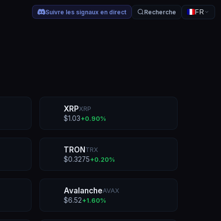
Suivre les signaux en direct
Recherche
FR
XRP
XRP
$
1.03
+
0.90
%
TRON
TRX
$
0.3275
+
0.20
%
Avalanche
AVAX
$
6.52
+
1.60
%