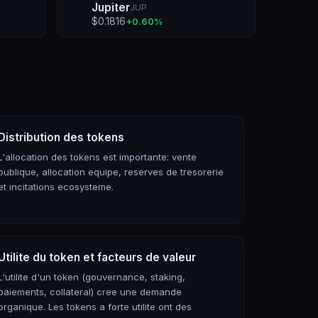
Jupiter
JUP
$
0.1816
+
0.60
%
Distribution des tokens
L'allocation des tokens est importante: vente
publique, allocation equipe, reserves de tresorerie
et incitations ecosysteme.
Utilite du token et facteurs de valeur
L'utilite d'un token (gouvernance, staking,
paiements, collateral) cree une demande
organique. Les tokens a forte utilite ont des