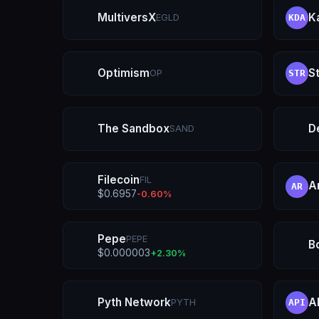
MultiversX
K
EGLD
KDA
Optimism
S
OP
STR
The Sandbox
D
SAND
Filecoin
FIL
A
AR
$
0.6957
-0.60
%
Pepe
PEPE
B
$
0.000003
+
2.30
%
Pyth Network
A
PYTH
API