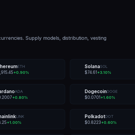
urrencies. Supply models, distribution, vesting
thereum
Solana
ETH
SOL
1,915.45
$
74.61
+
0.90
%
+
3.10
%
ardano
Dogecoin
ADA
DOGE
0.2007
$
0.0701
+
0.80
%
+
1.60
%
hainlink
Polkadot
LINK
DOT
8.25
$
0.8223
+
1.00
%
+
0.60
%