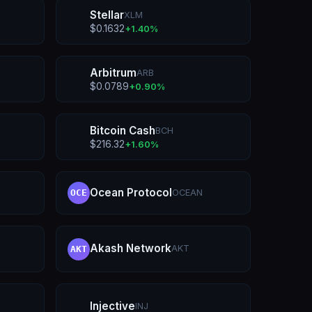
Stellar
XLM
$
0.1632
+
1.40
%
Arbitrum
ARB
$
0.0789
+
0.90
%
Bitcoin Cash
BCH
$
216.32
+
1.60
%
Ocean Protocol
OCEAN
OCE
Akash Network
AKT
AKT
Injective
INJ