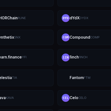
HORChain
dYdX
RUNE
DYDX
DYD
ynthetix
Compound
SNX
COMP
COM
earn.finance
1inch
YFI
1INCH
1IN
elestia
Fantom
TIA
FTM
ava
Celo
KAVA
CELO
CEL