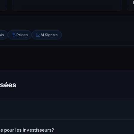
sis
Prices
AI Signals
osées
e pour les investisseurs?