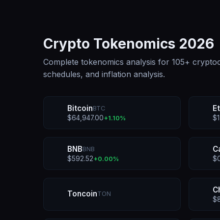
Crypto Tokenomics
2026
Complete tokenomics analysis for
105
+ cryptoc
schedules, and inflation analysis.
Bitcoin
E
BTC
$
64,947.00
$
+
1.10
%
BNB
C
BNB
$
592.52
$
+
0.00
%
C
Toncoin
TON
$