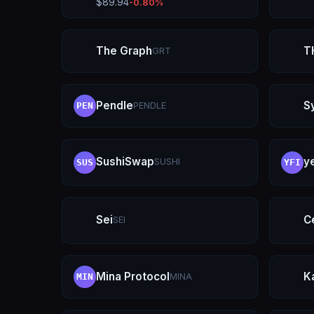
$
89.94
-0.80
%
The Graph
T
GRT
Pendle
S
PENDLE
PEN
SushiSwap
y
SUSHI
SUS
YFI
Sei
C
SEI
Mina Protocol
K
MINA
MIN