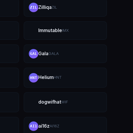
Zilliqa
ZIL
ZIL
Immutable
IMX
Gala
GALA
GAL
Helium
HNT
HNT
dogwifhat
WIF
ai16z
AI16Z
AI1