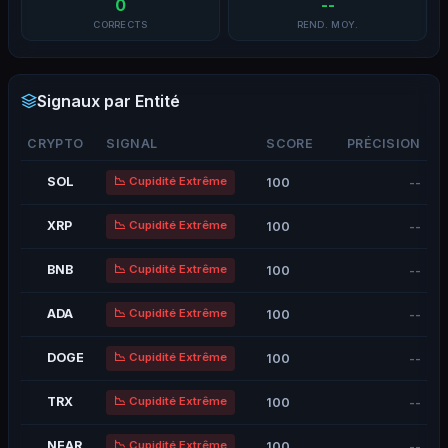
0
--
CORRECTS
REND. MOY.
Signaux par Entité
CRYPTO
SIGNAL
SCORE
PRÉCISION
📉
Cupidité Extrême
SOL
100
--
📉
Cupidité Extrême
XRP
100
--
📉
Cupidité Extrême
BNB
100
--
📉
Cupidité Extrême
ADA
100
--
📉
Cupidité Extrême
DOGE
100
--
📉
Cupidité Extrême
TRX
100
--
📉
Cupidité Extrême
NEAR
100
--