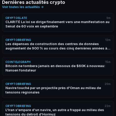
Dernières actualités crypto
Voir toutes les actualités
→
CRYPTOSLATE
9m
CLARITÉ La loi se dirige finalement vers une manifestation au
Sénat de 60 voix en septembre
CRYPTOBRIEFING
12m
Les dépenses de construction des centres de données
augmentent de 900 % au cours des cinq dernières années à
mesure que la demande d'IA remodele l'infrastructure
américaine
COINTELEGRAPH
15m
Bitcoin ne tombera jamais en dessous de $60K à nouveau:
Nansen fondateur
CRYPTOBRIEFING
20m
Navire touché par un projectile près d'Oman au milieu de
tensions régionales
CRYPTOBRIEFING
22m
L'Iran s'empare d'un navire, un autre a frappé au milieu des
tensions du détroit d'Hormuz