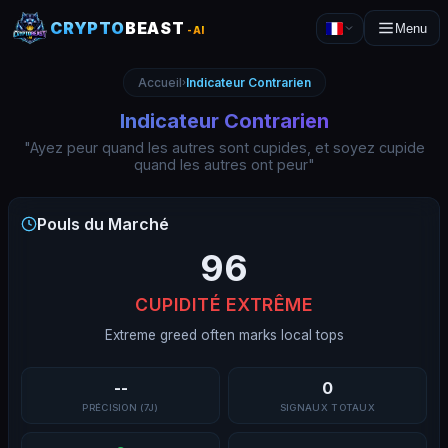
CRYPTO
BEAST
Menu
-AI
Accueil
Indicateur Contrarien
›
Indicateur Contrarien
"
Ayez peur quand les autres sont cupides, et soyez cupide
quand les autres ont peur
"
Pouls du Marché
96
CUPIDITÉ EXTRÊME
Extreme greed often marks local tops
--
0
PRÉCISION (7J)
SIGNAUX TOTAUX