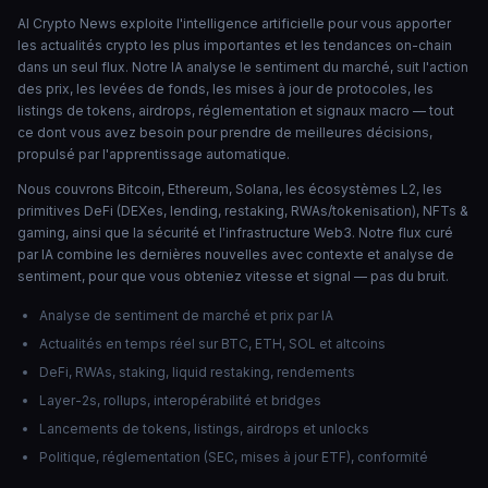
AI Crypto News exploite l'intelligence artificielle pour vous apporter
les actualités crypto les plus importantes et les tendances on-chain
dans un seul flux. Notre IA analyse le sentiment du marché, suit l'action
des prix, les levées de fonds, les mises à jour de protocoles, les
listings de tokens, airdrops, réglementation et signaux macro — tout
ce dont vous avez besoin pour prendre de meilleures décisions,
propulsé par l'apprentissage automatique.
Nous couvrons Bitcoin, Ethereum, Solana, les écosystèmes L2, les
primitives DeFi (DEXes, lending, restaking, RWAs/tokenisation), NFTs &
gaming, ainsi que la sécurité et l'infrastructure Web3. Notre flux curé
par IA combine les dernières nouvelles avec contexte et analyse de
sentiment, pour que vous obteniez vitesse et signal — pas du bruit.
Analyse de sentiment de marché et prix par IA
Actualités en temps réel sur BTC, ETH, SOL et altcoins
DeFi, RWAs, staking, liquid restaking, rendements
Layer-2s, rollups, interopérabilité et bridges
Lancements de tokens, listings, airdrops et unlocks
Politique, réglementation (SEC, mises à jour ETF), conformité