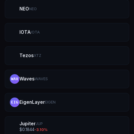
NEO
NEO
IOTA
IOTA
Tezos
XTZ
Waves
WAVES
WAV
EigenLayer
EIGEN
EIG
Jupiter
JUP
$
0.1844
-3.10
%