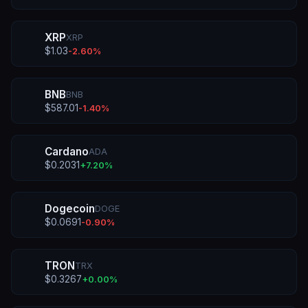
XRP
XRP
$
1.03
-2.60
%
BNB
BNB
$
587.01
-1.40
%
Cardano
ADA
$
0.2031
+
7.20
%
Dogecoin
DOGE
$
0.0691
-0.90
%
TRON
TRX
$
0.3267
+
0.00
%