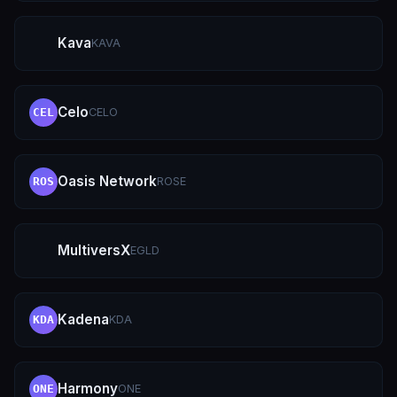
Kava
KAVA
Celo
CELO
CEL
Oasis Network
ROSE
ROS
MultiversX
EGLD
Kadena
KDA
KDA
Harmony
ONE
ONE