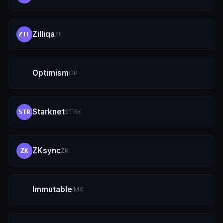
Zilliqa
ZIL
ZIL
Optimism
OP
Starknet
STRK
STR
ZKsync
ZK
ZK
Immutable
IMX