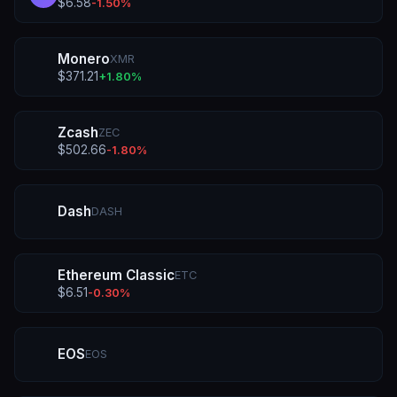
$
6.58
-1.50
%
Monero
XMR
$
371.21
+
1.80
%
Zcash
ZEC
$
502.66
-1.80
%
Dash
DASH
Ethereum Classic
ETC
$
6.51
-0.30
%
EOS
EOS