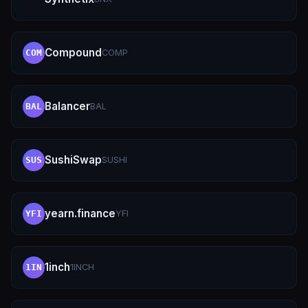
Compound
COMP
COM
Balancer
BAL
BAL
SushiSwap
SUSHI
SUS
yearn.finance
YFI
YFI
1inch
1INCH
1IN