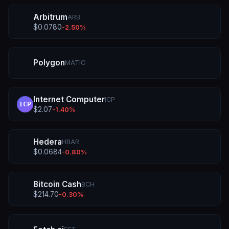
Arbitrum
ARB
$
0.0780
-2.50
%
Polygon
MATIC
Internet Computer
ICP
ICP
$
2.07
-1.40
%
Hedera
HBAR
$
0.0684
-0.80
%
Bitcoin Cash
BCH
$
214.70
-0.30
%