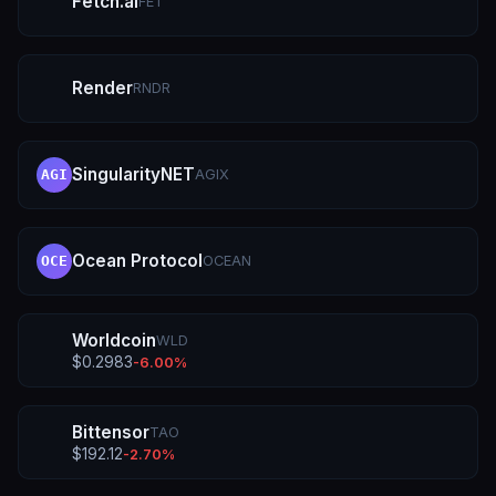
Fetch.ai
FET
Render
RNDR
SingularityNET
AGIX
AGI
Ocean Protocol
OCEAN
OCE
Worldcoin
WLD
$
0.2983
-6.00
%
Bittensor
TAO
$
192.12
-2.70
%