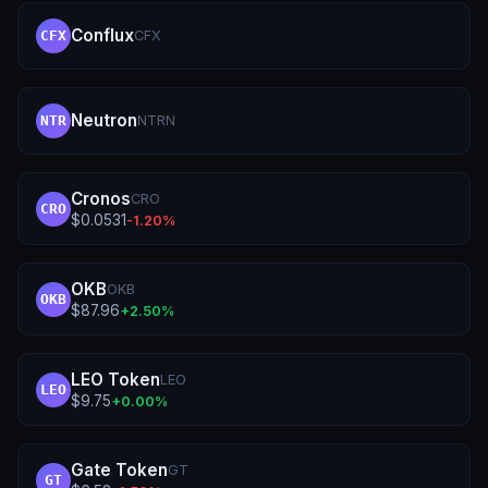
Conflux
CFX
CFX
Neutron
NTRN
NTR
Cronos
CRO
CRO
$
0.0531
-1.20
%
OKB
OKB
OKB
$
87.96
+
2.50
%
LEO Token
LEO
LEO
$
9.75
+
0.00
%
Gate Token
GT
GT