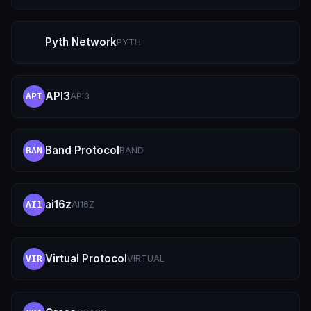
Pyth Network
PYTH
API3
API3
API
Band Protocol
BAND
BAN
ai16z
AI16Z
AI1
Virtual Protocol
VIRTUAL
VIR