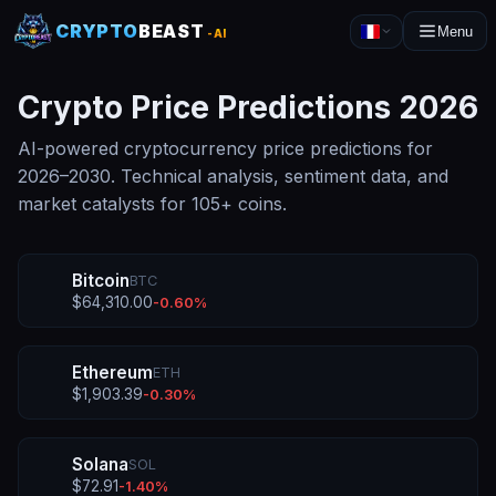
CRYPTO
BEAST
Menu
-AI
Crypto Price Predictions
2026
AI-powered cryptocurrency price predictions for
2026
–
2030
. Technical analysis, sentiment data, and
market catalysts for
105
+ coins.
Bitcoin
BTC
$
64,310.00
-0.60
%
Ethereum
ETH
$
1,903.39
-0.30
%
Solana
SOL
$
72.91
-1.40
%