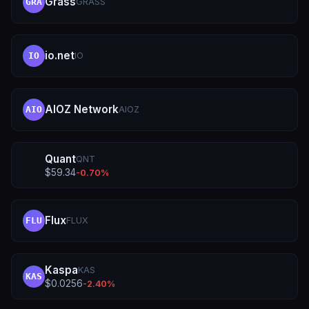
Grass
GRASS
GRA
io.net
IO
IO
AIOZ Network
AIOZ
AIO
Quant
QNT
$
59.34
-0.70
%
Flux
FLUX
FLU
Kaspa
KAS
KAS
$
0.0256
-2.40
%