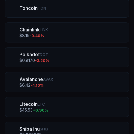
Toncoin
TON
Chainlink
LINK
$
8.19
-0.40
%
Polkadot
DOT
$
0.8170
-3.20
%
Avalanche
AVAX
$
6.42
-4.10
%
Litecoin
LTC
$
45.53
+
0.90
%
Shiba Inu
SHIB