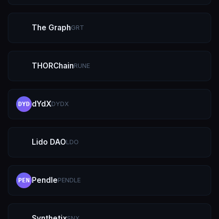
The Graph
GRT
THORChain
RUNE
dYdX
DYDX
DYD
Lido DAO
LDO
Pendle
PENDLE
PEN
Synthetix
SNX