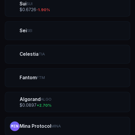
Sui
SUI
$
0.6726
-1.90
%
Sei
SEI
Celestia
TIA
Fantom
FTM
Algorand
ALGO
$
0.0897
+
2.70
%
Mina Protocol
MINA
MIN