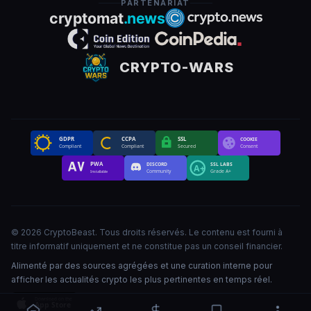
PARTENARIAT
CRYPTO-WARS
GDPR
CCPA
SSL
COOKIE
Compliant
Compliant
Secured
Consent
PWA
DISCORD
SSL LABS
A+
Community
Grade A+
Installable
©
2026
CryptoBeast
.
Tous droits réservés
.
Le contenu est fourni à
titre informatif uniquement et ne constitue pas un conseil financier.
Alimenté par des sources agrégées et une curation interne pour
afficher les actualités crypto les plus pertinentes en temps réel.
Download on the
App Store