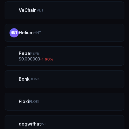
VeChain
VET
Helium
HNT
HNT
Pepe
PEPE
$
0.000003
-1.60
%
Bonk
BONK
Floki
FLOKI
dogwifhat
WIF