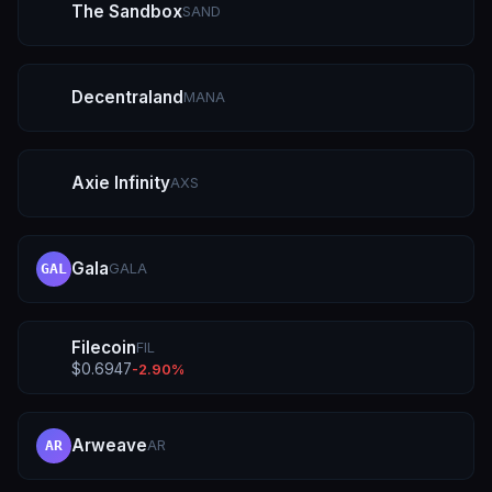
The Sandbox
SAND
Decentraland
MANA
Axie Infinity
AXS
Gala
GALA
GAL
Filecoin
FIL
$
0.6947
-2.90
%
Arweave
AR
AR