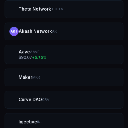
Theta Network
THETA
Akash Network
AKT
AKT
Aave
AAVE
$
90.07
+
0.70
%
Maker
MKR
Curve DAO
CRV
Injective
INJ