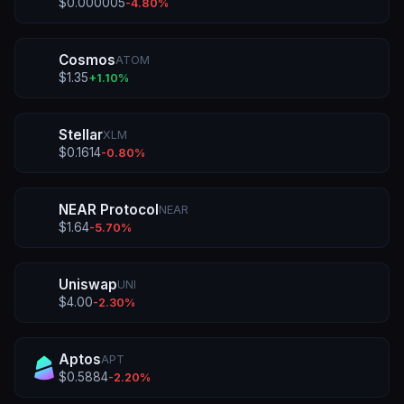
$
0.000005
-4.80
%
Cosmos
ATOM
$
1.35
+
1.10
%
Stellar
XLM
$
0.1614
-0.80
%
NEAR Protocol
NEAR
$
1.64
-5.70
%
Uniswap
UNI
$
4.00
-2.30
%
Aptos
APT
$
0.5884
-2.20
%