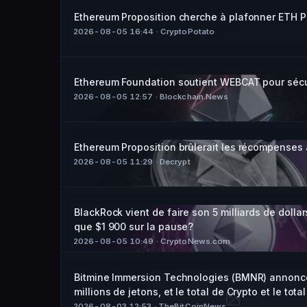
Ethereum Proposition cherche à plafonner ETH P
2026-08-05 16:44
· CryptoPotato
Ethereum Foundation soutient WEBCAT pour sécur
2026-08-05 12:57
· Blockchain.News
Ethereum Proposition brûlerait les récompenses à
2026-08-05 11:29
· Decrypt
BlackRock vient de faire son 5 milliards de doll
que $1 900 sur la pause?
2026-08-05 10:49
· CryptoNews.com
Bitmine Immersion Technologies (BMNR) annonce 
millions de jetons, et le total de Crypto et le total
2026-08-03 12:53
· TheBitCoinNews