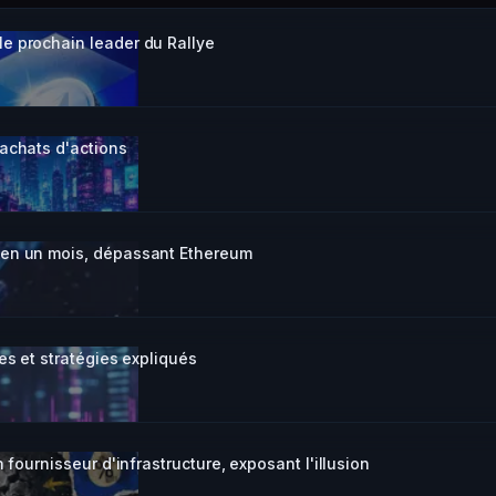
e prochain leader du Rallye
achats d'actions
 en un mois, dépassant Ethereum
es et stratégies expliqués
 fournisseur d'infrastructure, exposant l'illusion