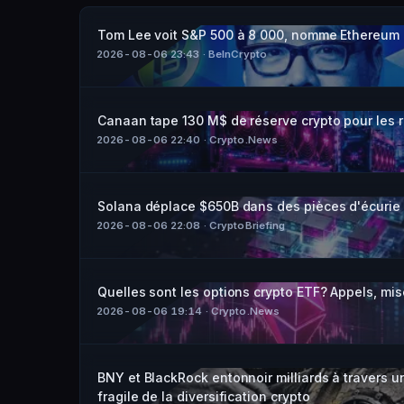
Tom Lee voit S&P 500 à 8 000, nomme Ethereum l
2026-08-06 23:43
· BeInCrypto
Canaan tape 130 M$ de réserve crypto pour les r
2026-08-06 22:40
· Crypto.News
Solana déplace $650B dans des pièces d'écurie
2026-08-06 22:08
· CryptoBriefing
Quelles sont les options crypto ETF? Appels, mis
2026-08-06 19:14
· Crypto.News
BNY et BlackRock entonnoir milliards à travers un
fragile de la diversification crypto