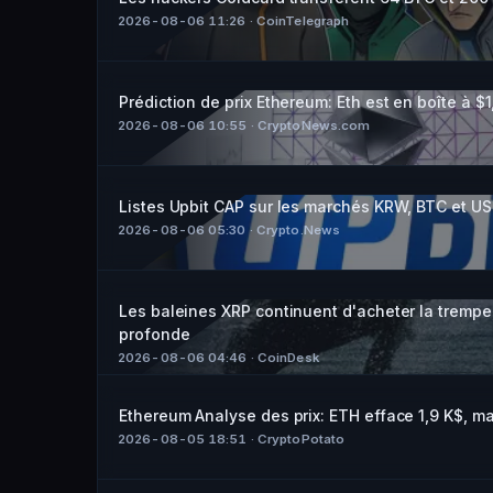
2026-08-06 11:26
· CoinTelegraph
Prédiction de prix Ethereum: Eth est en boîte à
2026-08-06 10:55
· CryptoNews.com
Listes Upbit CAP sur les marchés KRW, BTC et U
2026-08-06 05:30
· Crypto.News
Les baleines XRP continuent d'acheter la trempe,
profonde
2026-08-06 04:46
· CoinDesk
Ethereum Analyse des prix: ETH efface 1,9 K$, ma
2026-08-05 18:51
· CryptoPotato