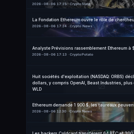
2026-08-06 17:25
· CryptoSlate
La Fondation Ethereum ouvre le rôle de chercheur
2026-08-06 17:24
· Crypto.News
Analyste Prévisions rassemblement Ethereum à $
2026-08-06 17:13
· CryptoPotato
Huit sociétés d'exploitation (NASDAQ: ORBS) décl
dollars, y compris OpenAI, Beast Industries, plus
WLD
2026-08-06 13:10
· TheBitCoinNews
Ethereum demande 1 900 $, les taureaux peuvent-
2026-08-06 12:30
· Crypto.News
Les hackers Coldcard transfèrent 64 BTC et 20