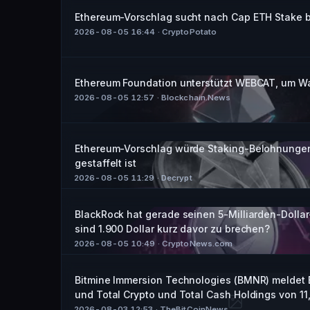
Ethereum-Vorschlag sucht nach Cap ETH Stake 
2026-08-05 16:44
· CryptoPotato
Ethereum Foundation unterstützt WEBCAT, um Wal
2026-08-05 12:57
· Blockchain.News
Ethereum-Vorschlag würde Staking-Belohnungen 
gestaffelt ist
2026-08-05 11:29
· Decrypt
BlackRock hat gerade seinen 5-Milliarden-Dollar
sind 1.900 Dollar kurz davor zu brechen?
2026-08-05 10:49
· CryptoNews.com
Bitmine Immersion Technologies (BMNR) meldet E
und Total Crypto und Total Cash Holdings von 11,
2026-08-03 12:53
· TheBitCoinNews