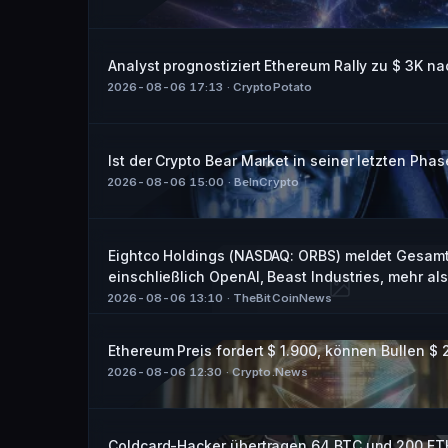
Analyst prognostiziert Ethereum Rally zu $ 3K n
2026-08-06 17:13
· CryptoPotato
Ist der Crypto Bear Market in seiner letzten Pha
2026-08-06 15:00
· BeInCrypto
Eightco Holdings (NASDAQ: ORBS) meldet Gesamtb
einschließlich OpenAI, Beast Industries, mehr a
2026-08-06 13:10
· TheBitCoinNews
Ethereum Preis fordert $ 1.900, können Bullen $
2026-08-06 12:30
· Crypto.News
Coldcard-Hacker übertragen 64 BTC und 200 ET