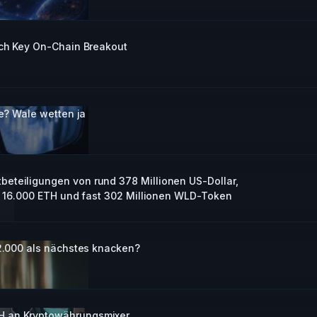
ach Key On-Chain Breakout
se? Wale wetten ja
eteiligungen von rund 378 Millionen US-Dollar,
ls 16.000 ETH und fast 302 Millionen WLD-Token
 2.000 als nächstes knacken?
H an Kryptowährungsmixer