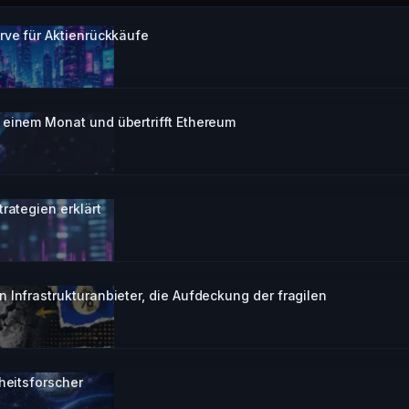
rve für Aktienrückkäufe
 einem Monat und übertrifft Ethereum
rategien erklärt
 Infrastrukturanbieter, die Aufdeckung der fragilen
heitsforscher