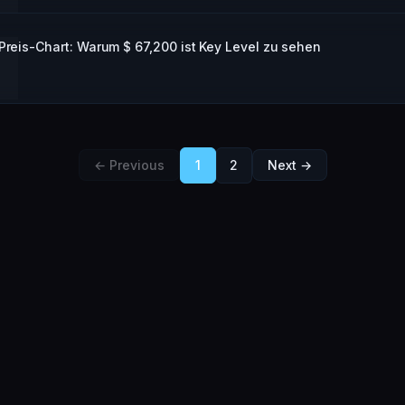
-Preis-Chart: Warum $ 67,200 ist Key Level zu sehen
← Previous
1
2
Next →