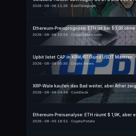
2026-08-06 11:26
· CoinTelegraph
Ethereum-Preisprognose: ETH ist bei $ 1,91 ohn
2026-08-06 10:55
· CryptoNews.com
Upbit listet CAP in KRW, BTC und USDT Märkten
2026-08-06 05:30
· Crypto.News
XRP-Wale kaufen das Bad weiter, aber Äther zeigt
2026-08-06 04:46
· CoinDesk
Ethereum-Preisanalyse: ETH räumt $ 1,9K, aber e
2026-08-05 18:51
· CryptoPotato