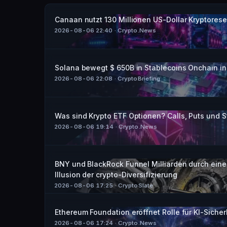
Canaan nutzt 130 Millionen US-Dollar Kryptorese
2026-08-06 22:40
· Crypto.News
Solana bewegt $ 650B in Stablecoins Onchain in
2026-08-06 22:08
· CryptoBriefing
Was sind Krypto ETF Optionen? Calls, Puts und St
2026-08-06 19:14
· Crypto.News
BNY und BlackRock Funnel Milliarden durch einen
Illusion der crypto-Diversifizierung
2026-08-06 17:25
· CryptoSlate
Ethereum Foundation eröffnet Rolle für KI-Sicher
2026-08-06 17:24
· Crypto.News