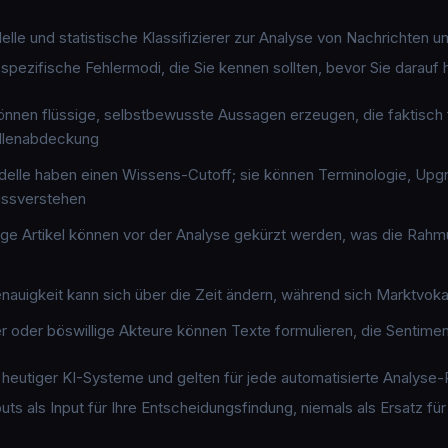
e und statistische Klassifizierer zur Analyse von Nachrichten un
ezifische Fehlermodi, die Sie kennen sollten, bevor Sie darauf 
nnen flüssige, selbstbewusste Aussagen erzeugen, die faktisch
ellenabdeckung
elle haben einen Wissens-Cutoff; sie können Terminologie, Upgr
issverstehen
nge Artikel können vor der Analyse gekürzt werden, was die R
nauigkeit kann sich über die Zeit ändern, während sich Marktvoka
r oder böswillige Akteure können Texte formulieren, die Sentiment
heutiger KI-Systeme und gelten für jede automatisierte Analyse-P
uts als
Input
für Ihre Entscheidungsfindung, niemals als Ersatz fü