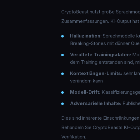
CryptoBeast nutzt große Sprachmodell
Zusammenfassungen. KI-Output hat sp
Halluzination:
Sprachmodelle kö
Breaking-Stories mit dünner Qu
Veraltete Trainingsdaten:
Mod
dem Training entstanden sind, m
Kontextlängen-Limits:
sehr la
verändern kann
Modell-Drift:
Klassifizierungsge
Adversarielle Inhalte:
Publishe
Dies sind inhärente Einschränkungen 
Behandeln Sie CryptoBeasts KI-Outp
Verifikation.