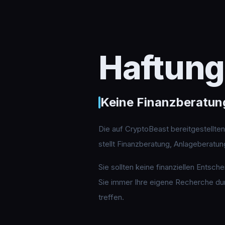
Haftung
Keine Finanzberatun
Die auf CryptoBeast bereitgestellte
stellt Finanzberatung, Anlageberatu
Sie sollten keine finanziellen Entsch
Sie immer Ihre eigene Recherche durc
treffen.