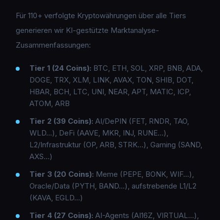
Für 110+ verfolgte Kryptowährungen über alle Tiers
generieren wir KI-gestützte Marktanalyse-
Zusammenfassungen:
Tier 1 (24 Coins):
BTC, ETH, SOL, XRP, BNB, ADA,
DOGE, TRX, XLM, LINK, AVAX, TON, SHIB, DOT,
HBAR, BCH, LTC, UNI, NEAR, APT, MATIC, ICP,
ATOM, ARB
Tier 2 (39 Coins):
AI/DePIN (FET, RNDR, TAO,
WLD…), DeFi (AAVE, MKR, INJ, RUNE…),
L2/Infrastruktur (OP, ARB, STRK…), Gaming (SAND,
AXS…)
Tier 3 (20 Coins):
Meme (PEPE, BONK, WIF…),
Oracle/Data (PYTH, BAND…), aufstrebende L1/L2
(KAVA, EGLD…)
Tier 4 (27 Coins):
AI-Agents (AI16Z, VIRTUAL…),