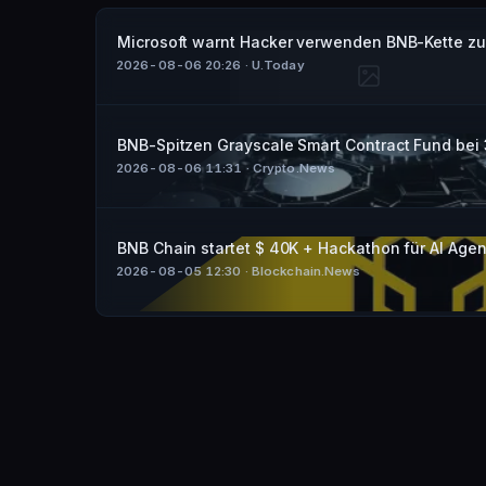
Microsoft warnt Hacker verwenden BNB-Kette zu
2026-08-06 20:26
· U.Today
BNB-Spitzen Grayscale Smart Contract Fund bei
2026-08-06 11:31
· Crypto.News
BNB Chain startet $ 40K + Hackathon für AI Age
2026-08-05 12:30
· Blockchain.News