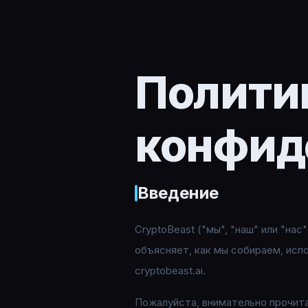
Полити
конфид
Введение
CryptoBeast ("мы", "наш" или "н
объясняет, как мы собираем, ис
cryptobeast.ai.
Пожалуйста, внимательно прочита