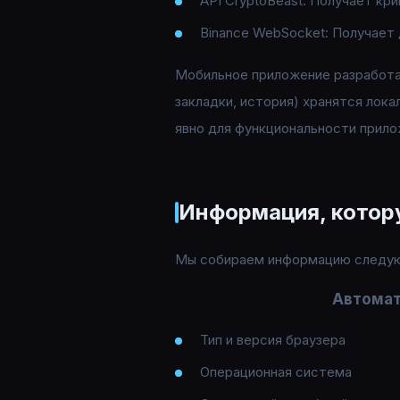
API CryptoBeast: Получает кр
Binance WebSocket: Получает 
Мобильное приложение разработан
закладки, история) хранятся лока
явно для функциональности прилож
Информация, котор
Мы собираем информацию следу
Автомат
Тип и версия браузера
Операционная система