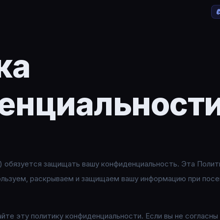
ка
енциальност
ас") обязуется защищать вашу конфиденциальность. Эта Поли
пользуем, раскрываем и защищаем вашу информацию при посе
йте эту политику конфиденциальности. Если вы не согласны