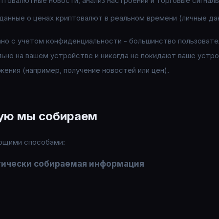
иптовалютные новости, анализ настроений и торговые сигнал
данные о ценах криптовалют в реальном времени (личные да
о с учетом конфиденциальности - большинство пользовател
льно на вашем устройстве и никогда не покидают ваше устро
ения (например, получение новостей или цен).
ую мы собираем
ющими способами:
ически собираемая информация