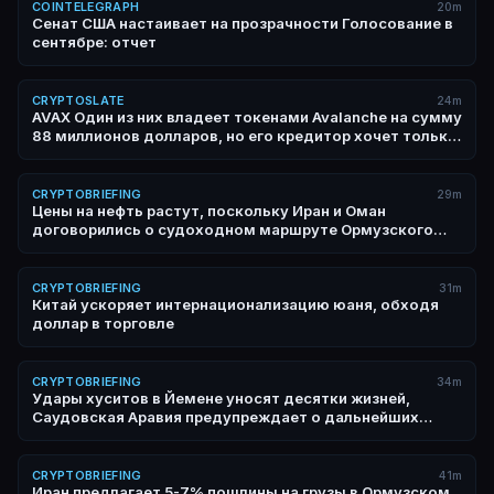
COINTELEGRAPH
20m
Сенат США настаивает на прозрачности Голосование в
сентябре: отчет
CRYPTOSLATE
24m
AVAX Один из них владеет токенами Avalanche на сумму
88 миллионов долларов, но его кредитор хочет только
наличные или биткойны
CRYPTOBRIEFING
29m
Цены на нефть растут, поскольку Иран и Оман
договорились о судоходном маршруте Ормузского
пролива
CRYPTOBRIEFING
31m
Китай ускоряет интернационализацию юаня, обходя
доллар в торговле
CRYPTOBRIEFING
34m
Удары хуситов в Йемене уносят десятки жизней,
Саудовская Аравия предупреждает о дальнейших
атаках
CRYPTOBRIEFING
41m
Иран предлагает 5-7% пошлины на грузы в Ормузском