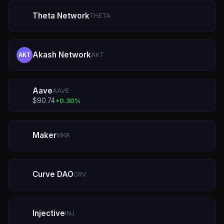
Theta Network
THETA
Akash Network
AKT
AKT
Aave
AAVE
$
90.74
+
0.30
%
Maker
MKR
Curve DAO
CRV
Injective
INJ