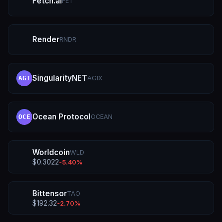
Fetch.ai
FET
Render
RNDR
SingularityNET
AGIX
AGI
Ocean Protocol
OCEAN
OCE
Worldcoin
WLD
$
0.3022
-5.40
%
Bittensor
TAO
$
192.32
-2.70
%