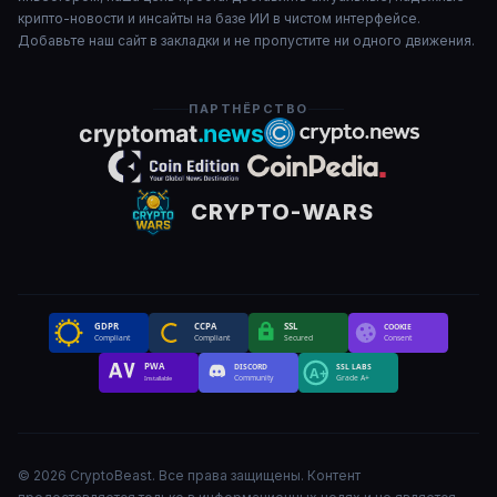
крипто-новости и инсайты на базе ИИ в чистом интерфейсе.
Добавьте наш сайт в закладки и не пропустите ни одного движения.
ПАРТНЁРСТВО
CRYPTO-WARS
GDPR
CCPA
SSL
COOKIE
Compliant
Compliant
Secured
Consent
PWA
DISCORD
SSL LABS
A+
Community
Grade A+
Installable
©
2026
CryptoBeast
.
Все права защищены
.
Контент