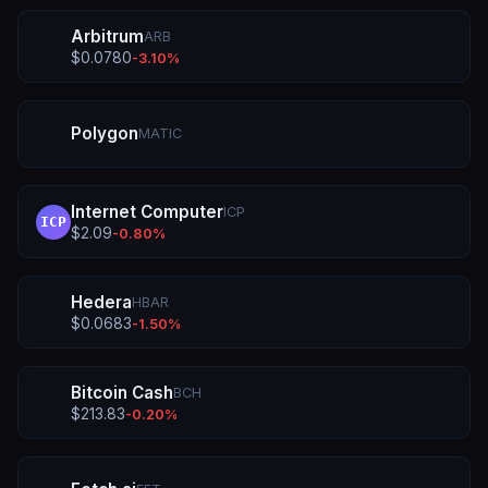
Arbitrum
ARB
$
0.0780
-3.10
%
Polygon
MATIC
Internet Computer
ICP
ICP
$
2.09
-0.80
%
Hedera
HBAR
$
0.0683
-1.50
%
Bitcoin Cash
BCH
$
213.83
-0.20
%