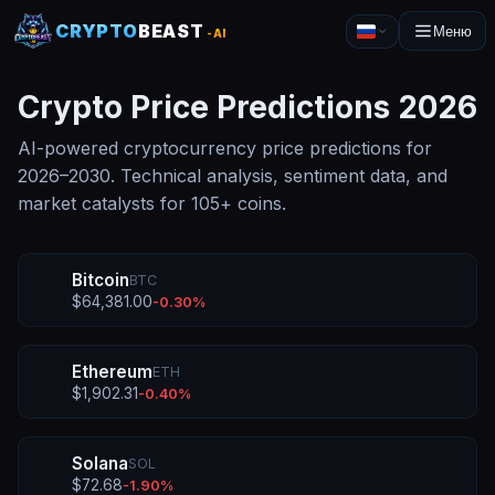
CRYPTO
BEAST
Меню
-AI
Crypto Price Predictions
2026
AI-powered cryptocurrency price predictions for
2026
–
2030
. Technical analysis, sentiment data, and
market catalysts for
105
+ coins.
Bitcoin
BTC
$
64,381.00
-0.30
%
Ethereum
ETH
$
1,902.31
-0.40
%
Solana
SOL
$
72.68
-1.90
%