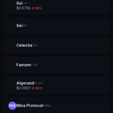
Sui
SUI
$
0.6758
-2.30
%
Sei
SEI
Celestia
TIA
Fantom
FTM
Algorand
ALGO
$
0.0897
-0.50
%
Mina Protocol
MINA
MIN