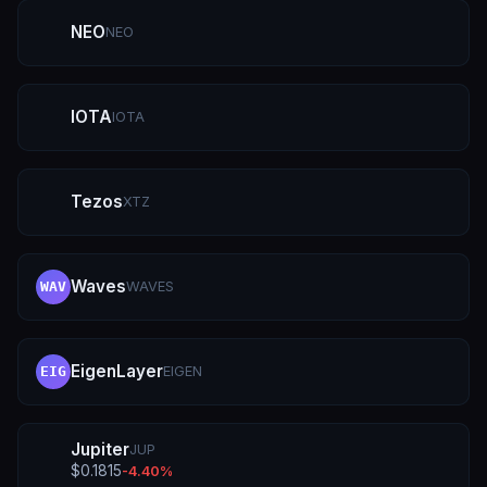
NEO
NEO
IOTA
IOTA
Tezos
XTZ
Waves
WAVES
WAV
EigenLayer
EIGEN
EIG
Jupiter
JUP
$
0.1815
-4.40
%