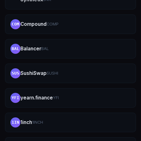
Compound
COMP
COM
Balancer
BAL
BAL
SushiSwap
SUSHI
SUS
yearn.finance
YFI
YFI
1inch
1INCH
1IN