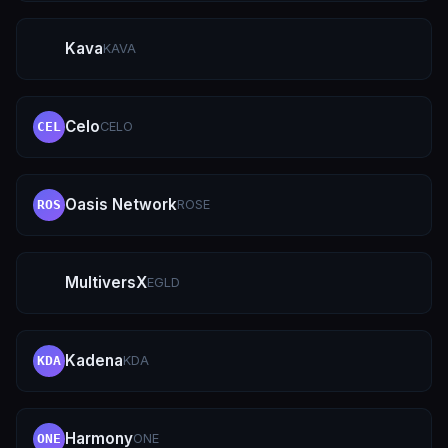
Kava
KAVA
Celo
CELO
CEL
Oasis Network
ROSE
ROS
MultiversX
EGLD
Kadena
KDA
KDA
Harmony
ONE
ONE