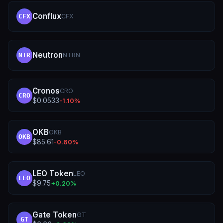
Conflux
CFX
CFX
Neutron
NTRN
NTR
Cronos
CRO
CRO
$
0.0533
-1.10
%
OKB
OKB
OKB
$
85.61
-0.60
%
LEO Token
LEO
LEO
$
9.75
+
0.20
%
Gate Token
GT
GT