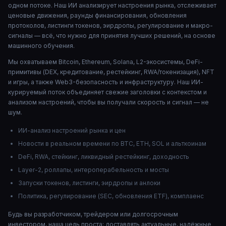
одном потоке. Наш ИИ анализирует настроения рынка, отслеживает
ценовые движения, раунды финансирования, обновления
протоколов, листинги токенов, эирдропы, регулирование и макро-
сигналы — всё, что нужно для принятия лучших решений, на основе
машинного обучения.
Мы охватываем Bitcoin, Ethereum, Solana, L2-экосистемы, DeFi-
примитивы (DEX, кредитование, рестейкинг, RWA/токенизация), NFT
и игры, а также Web3-безопасность и инфраструктуру. Наш ИИ-
курируемый поток объединяет свежие заголовки с контекстом и
анализом настроений, чтобы вы получали скорость и сигнал — не
шум.
ИИ-анализ настроений рынка и цен
Новости в реальном времени по BTC, ETH, SOL и альткоинам
DeFi, RWA, стейкинг, ликвидный рестейкинг, доходность
Layer-2, роллапы, интероперабельность и мосты
Запуски токенов, листинги, эирдропы и анлоки
Политика, регулирование (SEC, обновления ETF), комплаенс
Будь вы разработчиком, трейдером или долгосрочным
инвестором, наша цель проста: доставлять актуальные, надёжные