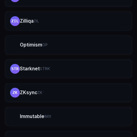
Zilliqa
ZIL
ZIL
Optimism
OP
Starknet
STRK
STR
ZKsync
ZK
ZK
Immutable
IMX