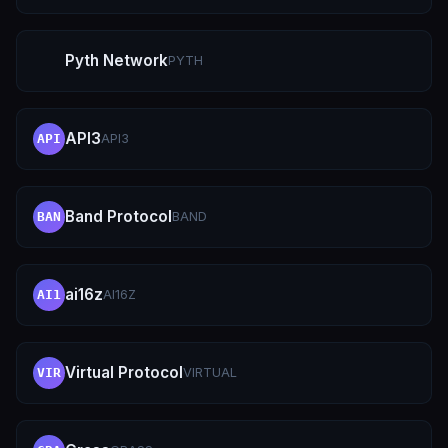
Pyth Network
PYTH
API3
API3
API
Band Protocol
BAND
BAN
ai16z
AI16Z
AI1
Virtual Protocol
VIRTUAL
VIR