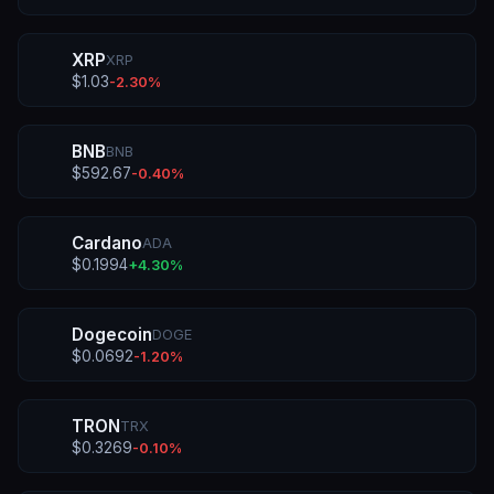
XRP
XRP
$
1.03
-2.30
%
BNB
BNB
$
592.67
-0.40
%
Cardano
ADA
$
0.1994
+
4.30
%
Dogecoin
DOGE
$
0.0692
-1.20
%
TRON
TRX
$
0.3269
-0.10
%