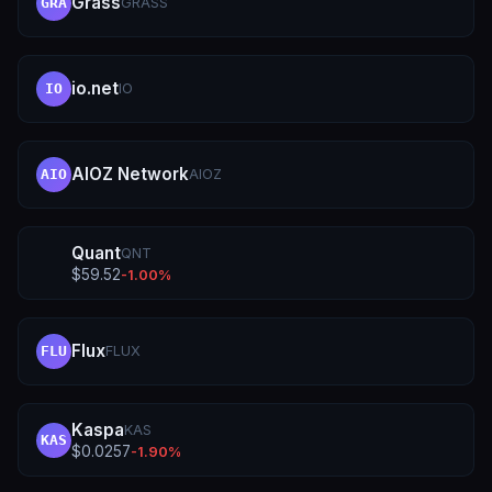
Grass
GRASS
GRA
io.net
IO
IO
AIOZ Network
AIOZ
AIO
Quant
QNT
$
59.52
-1.00
%
Flux
FLUX
FLU
Kaspa
KAS
KAS
$
0.0257
-1.90
%