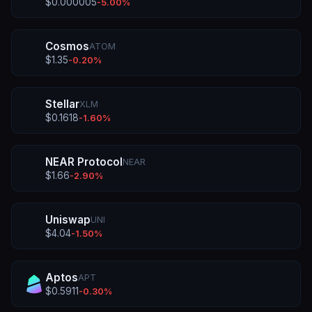
$
0.000005
-5.00
%
Cosmos
ATOM
$
1.35
-0.20
%
Stellar
XLM
$
0.1618
-1.60
%
NEAR Protocol
NEAR
$
1.66
-2.90
%
Uniswap
UNI
$
4.04
-1.50
%
Aptos
APT
$
0.5911
-0.30
%