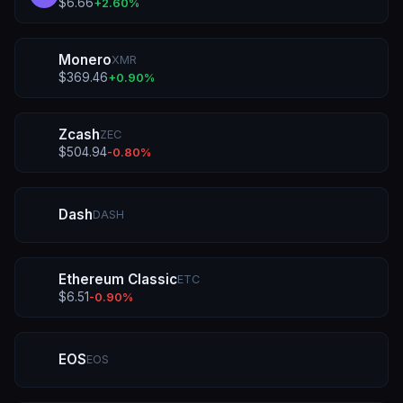
$
6.66
+
2.60
%
Monero
XMR
$
369.46
+
0.90
%
Zcash
ZEC
$
504.94
-0.80
%
Dash
DASH
Ethereum Classic
ETC
$
6.51
-0.90
%
EOS
EOS