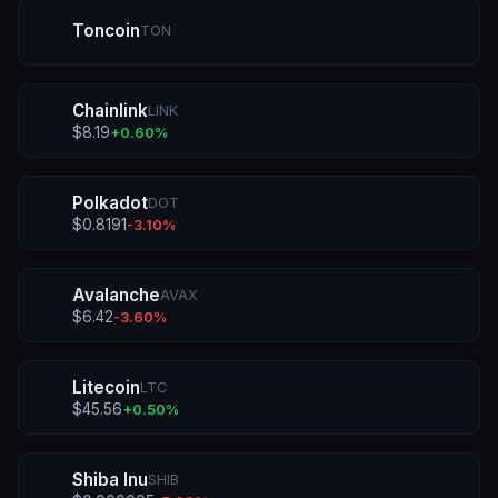
Toncoin
TON
Chainlink
LINK
$
8.19
+
0.60
%
Polkadot
DOT
$
0.8191
-3.10
%
Avalanche
AVAX
$
6.42
-3.60
%
Litecoin
LTC
$
45.56
+
0.50
%
Shiba Inu
SHIB