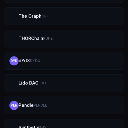
The Graph
GRT
THORChain
RUNE
dYdX
DYDX
DYD
Lido DAO
LDO
Pendle
PENDLE
PEN
Synthetix
SNX