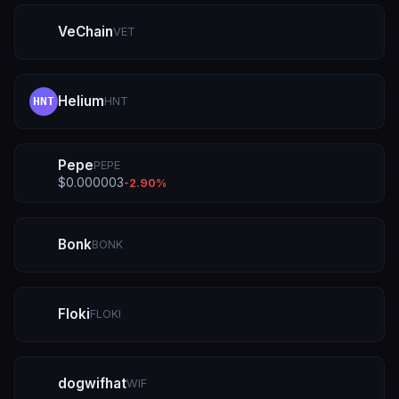
VeChain
VET
Helium
HNT
HNT
Pepe
PEPE
$
0.000003
-2.90
%
Bonk
BONK
Floki
FLOKI
dogwifhat
WIF